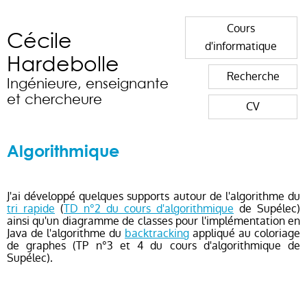
Cours
Cécile
d'informatique
Hardebolle
Recherche
Ingénieure, enseignante
et chercheure
CV
Algorithmique
J'ai développé quelques supports autour de l'algorithme du
tri rapide
(
TD n°2 du cours d'algorithmique
de Supélec)
ainsi qu'un diagramme de classes pour l'implémentation en
Java de l'algorithme du
backtracking
appliqué au coloriage
de graphes (TP n°3 et 4 du cours d'algorithmique de
Supélec).